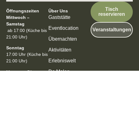
Tisch
Öffnungszeiten
Über Uns
reservieren
Gaststätte
Mittwoch –
Samstag
Eventlocation
Veranstaltungen
ab 17:00 (Küche bis
21:00 Uhr)
Übernachten
Sonntag
Aktivitäten
17:00 Uhr (Küche bis
Erlebniswelt
21:00 Uhr)
De Molen
Montag – Dienstag
Koopmann
Geschlossen
Telefon
+49 (0)4674 82 739
82 (ab 16 Uhr
persönlich)
© 2025 Mein Ziel Bongsiel. Alle Rechte vorbehalten.
Impressum
|
Datenschutz
Webdesign by Alture