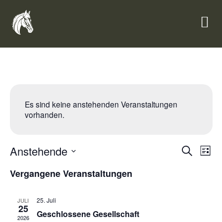
Es sind keine anstehenden Veranstaltungen
vorhanden.
Veran
Ve
Anstehende
Suche
Liste
Datum
An
Such
wählen.
Vergangene Veranstaltungen
Na
und
25. Juli
JULI
Ansic
25
Geschlossene Gesellschaft
2026