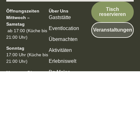
Tisch
Öffnungszeiten
Über Uns
reservieren
Gaststätte
Mittwoch –
Samstag
Eventlocation
Veranstaltungen
ab 17:00 (Küche bis
21:00 Uhr)
Übernachten
Sonntag
Aktivitäten
17:00 Uhr (Küche bis
Erlebniswelt
21:00 Uhr)
De Molen
Montag – Dienstag
Koopmann
Geschlossen
Telefon
+49 (0)4674 82 739
82 (ab 16 Uhr
persönlich)
© 2025 Mein Ziel Bongsiel. Alle Rechte vorbehalten.
Impressum
|
Datenschutz
Webdesign by Alture