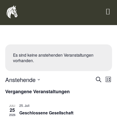
Es sind keine anstehenden Veranstaltungen
vorhanden.
Veran
Ve
Anstehende
Suche
Liste
Datum
An
Such
wählen.
Vergangene Veranstaltungen
Na
und
25. Juli
JULI
Ansic
25
Geschlossene Gesellschaft
2026