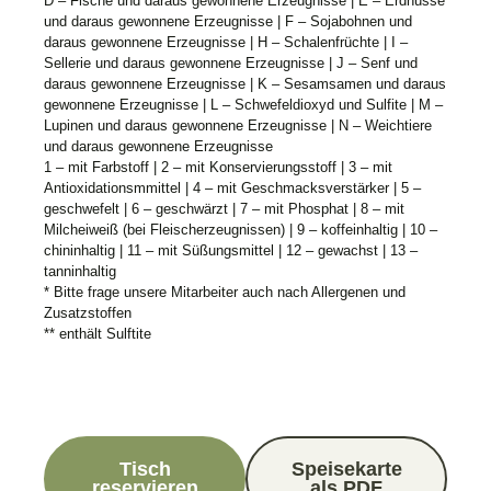
D – Fische und daraus gewonnene Erzeugnisse | E – Erdnüsse
und daraus gewonnene Erzeugnisse | F – Sojabohnen und
daraus gewonnene Erzeugnisse | H – Schalenfrüchte | I –
Sellerie und daraus gewonnene Erzeugnisse | J – Senf und
daraus gewonnene Erzeugnisse | K – Sesamsamen und daraus
gewonnene Erzeugnisse | L – Schwefeldioxyd und Sulfite | M –
Lupinen und daraus gewonnene Erzeugnisse | N – Weichtiere
und daraus gewonnene Erzeugnisse
1 – mit Farbstoff | 2 – mit Konservierungsstoff | 3 – mit
Antioxidationsmmittel | 4 – mit Geschmacksverstärker | 5 –
geschwefelt | 6 – geschwärzt | 7 – mit Phosphat | 8 – mit
Milcheiweiß (bei Fleischerzeugnissen) | 9 – koffeinhaltig | 10 –
chininhaltig | 11 – mit Süßungsmittel | 12 – gewachst | 13 –
tanninhaltig
* Bitte frage unsere Mitarbeiter auch nach Allergenen und
Zusatzstoffen
** enthält Sulftite
Tisch
Speisekarte
reservieren
als PDF