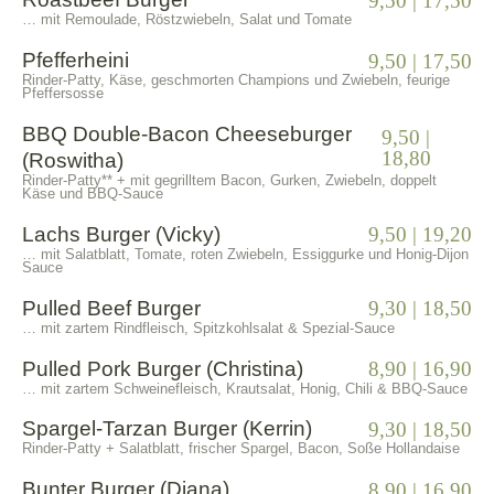
9,50 | 17,50
… mit Remoulade, Röstzwiebeln, Salat und Tomate
Pfefferheini
9,50 | 17,50
Rinder-Patty, Käse, geschmorten Champions und Zwiebeln, feurige
Pfeffersosse
BBQ Double-Bacon Cheeseburger
9,50 |
18,80
(Roswitha)
Rinder-Patty** + mit gegrilltem Bacon, Gurken, Zwiebeln, doppelt
Käse und BBQ-Sauce
Lachs Burger (Vicky)
9,50 | 19,20
… mit Salatblatt, Tomate, roten Zwiebeln, Essiggurke und Honig-Dijon
Sauce
Pulled Beef Burger
9,30 | 18,50
… mit zartem Rindfleisch, Spitzkohlsalat & Spezial-Sauce
Pulled Pork Burger (Christina)
8,90 | 16,90
… mit zartem Schweinefleisch, Krautsalat, Honig, Chili & BBQ-Sauce
Spargel-Tarzan Burger (Kerrin)
9,30 | 18,50
Rinder-Patty + Salatblatt, frischer Spargel, Bacon, Soße Hollandaise
Bunter Burger (Diana)
8,90 | 16,90