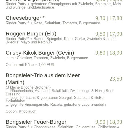
Rinder-Patty + gebratene Champignons mit Zwiebeln, Salatblatt, Mais
und würzige Knoblauchsauce
Cheeseburger *
9,30 | 17,80
Rinder-Patty** + Käse, Salatblatt, Tomaten, Burgersauce
Roggen Burger (Ela)
9,50 | 17,90
Rinder-Patty** + Bacon, Spiegelei, Käse, Gurke, Zwiebeln & einem
„Klecks“ Mayo und Ketchup
Crispy-Kikok Burger (Cevin)
9,80 | 18,90
… mit Coleslaw, Tomaten, Zwiebeln, Burgersauce
Option: mit Käse + 1,00 EUR
Bongsieler-Trio aus dem Meer
23,50
(Martin)
(3 kleine Brioche Brötchen)
... Räucherlachs, Avocado, Salatblatt, Zwiebelringe & Honig-Senf
Dressing
… gegrillter Lachs & gebratener Spargel, Salatblatt & Soße
Hollandaise
… gegrillte Riesengarnele, Rucola, gebratene Lauchzwiebeln
Option: Knoblauch
Bongsieler Feuer-Burger
9,90 | 18,90
Rinder-Patty** + Cheddarkäse, Salatblatt, Grillgemüse, Chilischote &